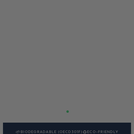
Certificeret bionedbrydelig
🌱
♻️
BIODEGRADABLE (OECD301F)
ECO-FRIENDLY