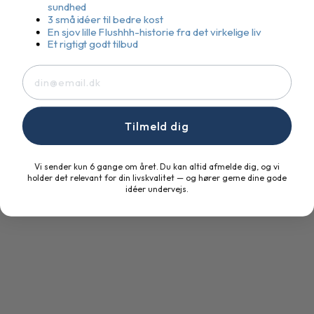
sundhed
3 små idéer til bedre kost
En sjov lille Flushhh-historie fra det virkelige liv
Et rigtigt godt tilbud
E-mail
Tilmeld dig
Vi sender kun 6 gange om året. Du kan altid afmelde dig, og vi
holder det relevant for din livskvalitet — og hører gerne dine gode
idéer undervejs.