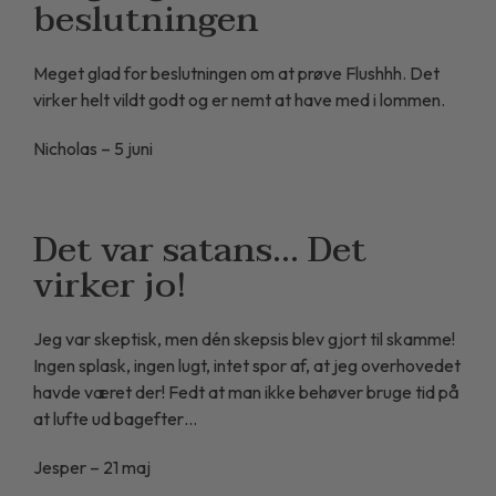
beslutningen
Meget glad for beslutningen om at prøve Flushhh. Det
virker helt vildt godt og er nemt at have med i lommen.
Nicholas – 5 juni
Det var satans... Det
virker jo!
Jeg var skeptisk, men dén skepsis blev gjort til skamme!
Ingen splask, ingen lugt, intet spor af, at jeg overhovedet
havde været der! Fedt at man ikke behøver bruge tid på
at lufte ud bagefter…
Jesper – 21 maj