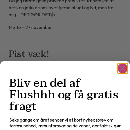
Da jeg første gang prøvede produktet, tænkte jeg at
det kan jo ikke som lovet fjerne al lugt og lyd, men tro
mig – DET GØR DET👍
Mette – 27 november
Pist væk!
Tændstikker, luftrenser eller hvad man nu måtte ønske
at have med sig, når man skal forlade et toilet, lugt , lyd
Bliv en del af
og dårlig samvittighed hører fortiden til. Det er sq blevet
Flushhh og få gratis
noget nemmere med dette lille bolsje, Damn det er
effektivt
fragt
Michael – 24 november
Seks gange om året sender vi et kort nyhedsbrev om
tarmsundhed, immunforsvar og de vaner, der faktisk gør